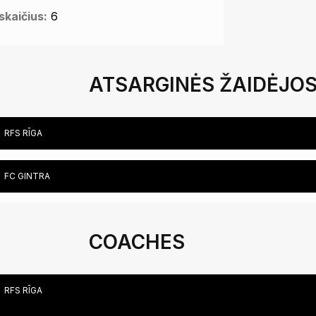
kaičius:
6
ATSARGINĖS ŽAIDĖJO
RFS RĪGA
FC GINTRA
COACHES
RFS RĪGA