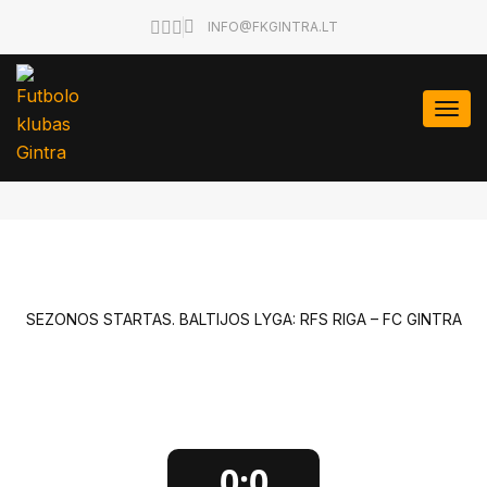
INFO@FKGINTRA.LT
Togg
navi
SEZONOS STARTAS. BALTIJOS LYGA: RFS RIGA – FC GINTRA
0:0