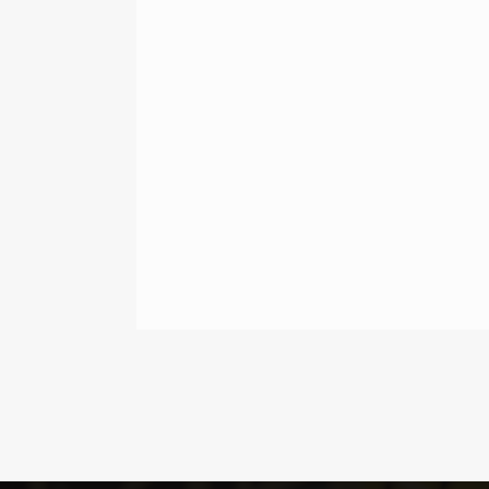
GABRIELĖ ŠIMKUTĖ (VT)
AUGUSTĖ BALTRUŠAITYTĖ (VP)
GABIJA DAGYTĖ (SA)