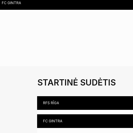
FC GINTRA
PHYSICAL TRAINING COACH ANDRIUS DAŠKUS
LITHUANIA
PHYSIOTHERAPIST MARTYNAS NORVILAS
LITHUANIA
STARTINĖ SUDĖTIS
RFS RĪGA
FC GINTRA