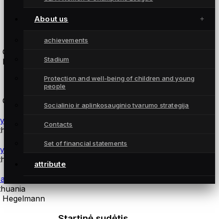
About us
Atsarginės žaidėjos
achievements
 Gintra
Stadium
 Hegelmann
Protection and well-being of children and young
coaches
people
 Gintra
Socialinio ir aplinkosauginio tvarumo strategija
ysical training coach Andrius Daškus
Contacts
thuania
Set of financial statements
ysiotherapist Martynas Norvilas
thuania
attribute
alkeepers coach Šarūnas Kazlauskas
thuania
 Hegelmann
Startinė sudėtis