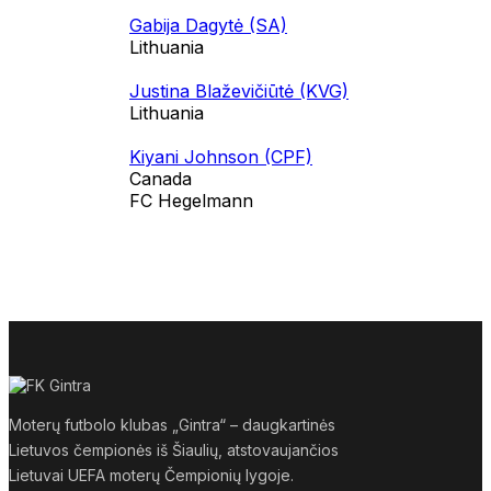
Gabija Dagytė (SA)
Lithuania
Justina Blaževičiūtė (KVG)
Lithuania
Kiyani Johnson (CPF)
Canada
FC Hegelmann
Moterų futbolo klubas „Gintra“ – daugkartinės
Lietuvos čempionės iš Šiaulių, atstovaujančios
Lietuvai UEFA moterų Čempionių lygoje.