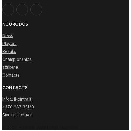
NUORODOS
News
Players
Results
Championships
attribute
Contacts
CONTACTS
info@fkgintra.lt
+370 687 33129
Šiauliai, Lietuva