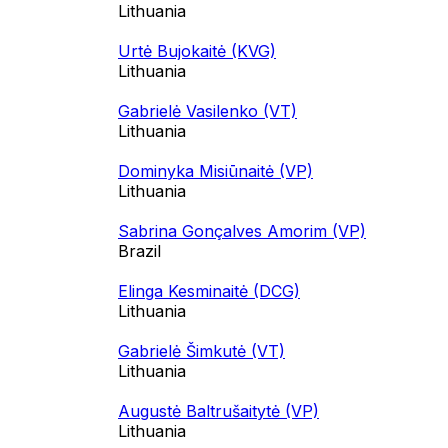
Lithuania
Urtė Bujokaitė (KVG)
Lithuania
Gabrielė Vasilenko (VT)
Lithuania
Dominyka Misiūnaitė (VP)
Lithuania
Sabrina Gonçalves Amorim (VP)
Brazil
Elinga Kesminaitė (DCG)
Lithuania
Gabrielė Šimkutė (VT)
Lithuania
Augustė Baltrušaitytė (VP)
Lithuania