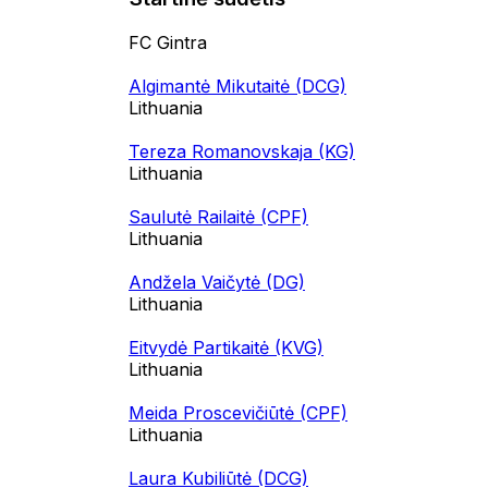
FC Gintra
Algimantė Mikutaitė (DCG)
Lithuania
Tereza Romanovskaja (KG)
Lithuania
Saulutė Railaitė (CPF)
Lithuania
Andžela Vaičytė (DG)
Lithuania
Eitvydė Partikaitė (KVG)
Lithuania
Meida Proscevičiūtė (CPF)
Lithuania
Laura Kubiliūtė (DCG)