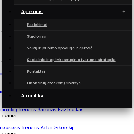
Apie mus
Atsarginės žaidėjos
Pasiekimai
 Gintra
Stadionas
 Hearts (SCO)
Vaikų ir jaunimo apsauga ir gerovė
Treneriai
Socialinio ir aplinkosauginio tvarumo strategija
 Gintra
Kontaktai
zinio rengimo treneris Andrius Daškus
thuania
Finansinių ataskaitų rinkinys
neziterapeutas Martynas Norvilas
Atributika
thuania
rtininkių treneris Šarūnas Kazlauskas
thuania
riausiasis treneris Artūr Sikorskij
thuania