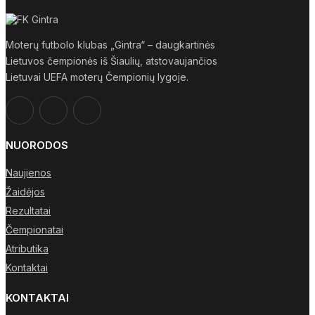
Moterų futbolo klubas „Gintra“ – daugkartinės
Lietuvos čempionės iš Šiaulių, atstovaujančios
Lietuvai UEFA moterų Čempionių lygoje.
NUORODOS
Naujienos
Žaidėjos
Rezultatai
Čempionatai
Atributika
Kontaktai
KONTAKTAI