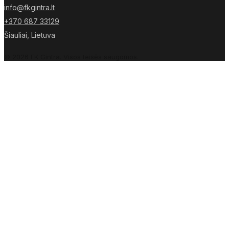
info@fkgintra.lt
+370 687 33129
Šiauliai, Lietuva