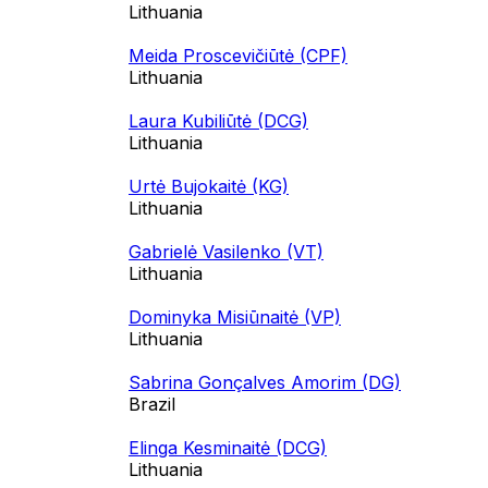
Lithuania
Meida Proscevičiūtė (CPF)
Lithuania
Laura Kubiliūtė (DCG)
Lithuania
Urtė Bujokaitė (KG)
Lithuania
Gabrielė Vasilenko (VT)
Lithuania
Dominyka Misiūnaitė (VP)
Lithuania
Sabrina Gonçalves Amorim (DG)
Brazil
Elinga Kesminaitė (DCG)
Lithuania