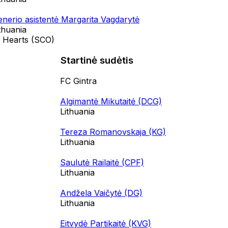
enerio asistentė Margarita Vagdarytė
thuania
 Hearts (SCO)
Startinė sudėtis
FC Gintra
Algimantė Mikutaitė (DCG)
Lithuania
Tereza Romanovskaja (KG)
Lithuania
Saulutė Railaitė (CPF)
Lithuania
Andžela Vaičytė (DG)
Lithuania
Eitvydė Partikaitė (KVG)