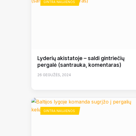
GINTRA NAUJIENOS
Lyderių akistatoje – saldi gintriečių
pergalė (santrauka, komentaras)
26 GEGUŽĖS, 2024
GINTRA NAUJIENOS