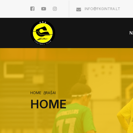
INFO@FKGINTRA.LT
N
HOME
/
ĮRAŠAI
HOME