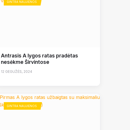
GINTRA NAUJIENOS
Antrasis A lygos ratas pradėtas
nesėkme Širvintose
12 GEGUŽĖS, 2024
GINTRA NAUJIENOS