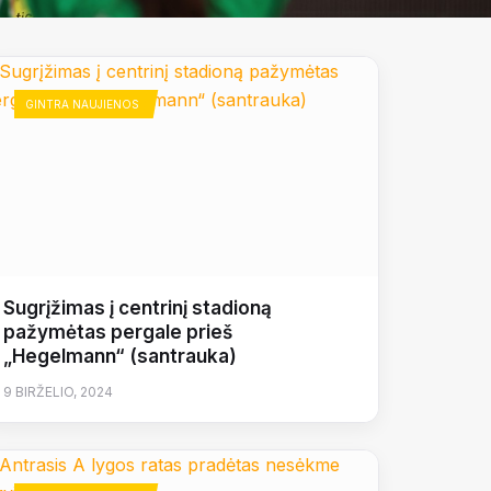
GINTRA NAUJIENOS
Sugrįžimas į centrinį stadioną
pažymėtas pergale prieš
„Hegelmann“ (santrauka)
9 BIRŽELIO, 2024