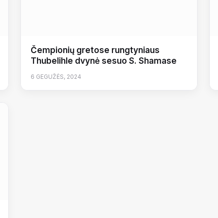
Čempionių gretose rungtyniaus
Thubelihle dvynė sesuo S. Shamase
6 GEGUŽĖS, 2024