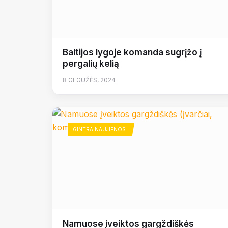
Baltijos lygoje komanda sugrįžo į
pergalių kelią
8 GEGUŽĖS, 2024
GINTRA NAUJIENOS
Namuose įveiktos gargždiškės