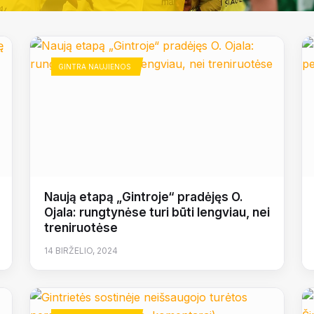
GINTRA NAUJIENOS
Naują etapą „Gintroje“ pradėjęs O.
Ojala: rungtynėse turi būti lengviau, nei
treniruotėse
14 BIRŽELIO, 2024