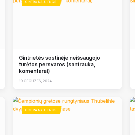
GINTRA NAUJIENOS
Gintrietės sostinėje neišsaugojo
turėtos persvaros (santrauka,
komentarai)
19 GEGUŽĖS, 2024
GINTRA NAUJIENOS