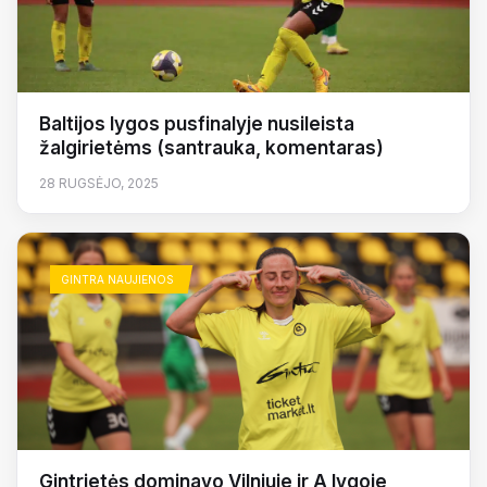
Baltijos lygos pusfinalyje nusileista
žalgirietėms (santrauka, komentaras)
28 RUGSĖJO, 2025
GINTRA NAUJIENOS
Gintrietės dominavo Vilniuje ir A lygoje