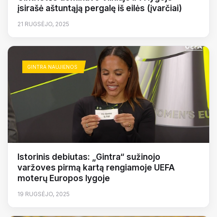
įsirašė aštuntąją pergalę iš eilės (įvarčiai)
21 RUGSĖJO, 2025
GINTRA NAUJIENOS
Istorinis debiutas: „Gintra“ sužinojo
varžoves pirmą kartą rengiamoje UEFA
moterų Europos lygoje
19 RUGSĖJO, 2025