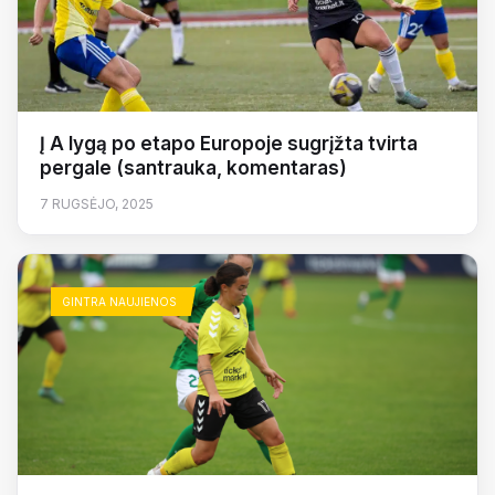
Į A lygą po etapo Europoje sugrįžta tvirta
pergale (santrauka, komentaras)
7 RUGSĖJO, 2025
GINTRA NAUJIENOS