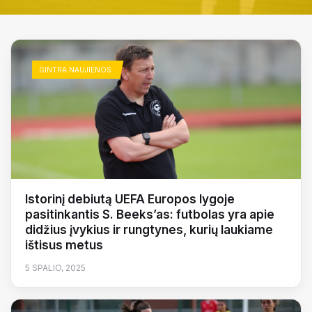
GINTRA NAUJIENOS
Istorinį debiutą UEFA Europos lygoje
pasitinkantis S. Beeks’as: futbolas yra apie
didžius įvykius ir rungtynes, kurių laukiame
ištisus metus
5 SPALIO, 2025