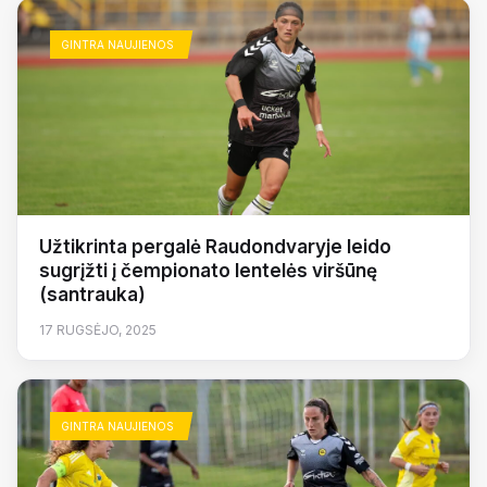
GINTRA NAUJIENOS
Užtikrinta pergalė Raudondvaryje leido
sugrįžti į čempionato lentelės viršūnę
(santrauka)
17 RUGSĖJO, 2025
GINTRA NAUJIENOS