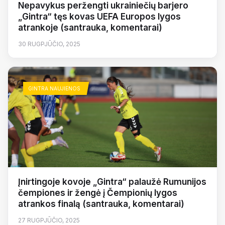
Nepavykus peržengti ukrainiečių barjero
„Gintra“ tęs kovas UEFA Europos lygos
atrankoje (santrauka, komentarai)
30 RUGPJŪČIO, 2025
GINTRA NAUJIENOS
Įnirtingoje kovoje „Gintra“ palaužė Rumunijos
čempiones ir žengė į Čempionių lygos
atrankos finalą (santrauka, komentarai)
27 RUGPJŪČIO, 2025