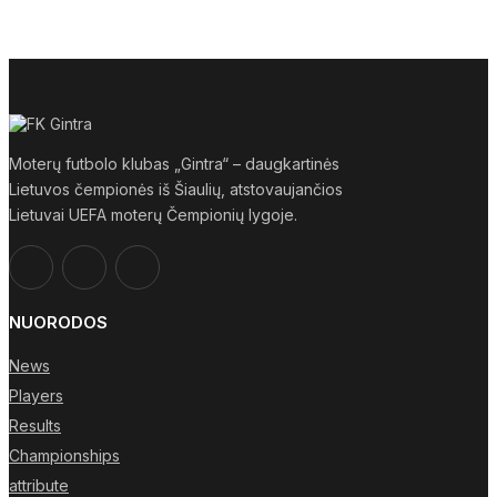
Moterų futbolo klubas „Gintra“ – daugkartinės
Lietuvos čempionės iš Šiaulių, atstovaujančios
Lietuvai UEFA moterų Čempionių lygoje.
NUORODOS
News
Players
Results
Championships
attribute