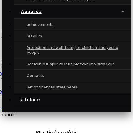
About us
Atsarginės žaidėjos
achievements
 Žalgiris
Stadium
 Gintra
Protection and well-being of children and young
coaches
people
 Žalgiris
Socialinio ir aplinkosauginio tvarumo strategija
 Gintra
ysical training coach Andrius Daškus
Contacts
thuania
Set of financial statements
ysiotherapist Martynas Norvilas
thuania
attribute
alkeepers coach Šarūnas Kazlauskas
thuania
Startinė sudėtis