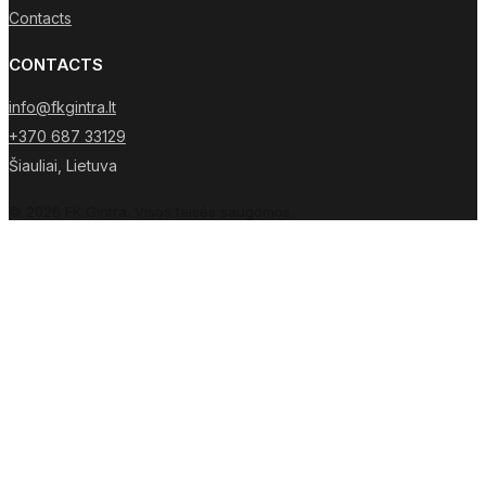
Contacts
CONTACTS
info@fkgintra.lt
+370 687 33129
Šiauliai, Lietuva