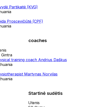
tvydė Partikaitė (KVG)
thuania
ida Proscevičiūtė (CPF)
thuania
coaches
enis
 Gintra
ysical training coach Andrius Daškus
thuania
ysiotherapist Martynas Norvilas
thuania
Startinė sudėtis
Utenis