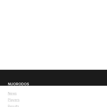
NUORODOS
News
Players
Results