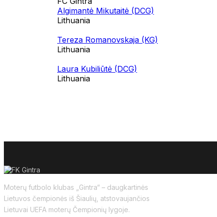
FC Gintra
Algimantė Mikutaitė (DCG)
Lithuania
Tereza Romanovskaja (KG)
Lithuania
Laura Kubiliūtė (DCG)
Lithuania
Moterų futbolo klubas „Gintra“ – daugkartinės
Lietuvos čempionės iš Šiaulių, atstovaujančios
Lietuvai UEFA moterų Čempionių lygoje.