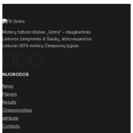
Moterų futbolo klubas „Gintra“ – daugkartinės
Lietuvos čempionės iš Šiaulių, atstovaujančios
Lietuvai UEFA moterų Čempionių lygoje.
NUORODOS
News
Players
Results
Championships
attribute
Contacts