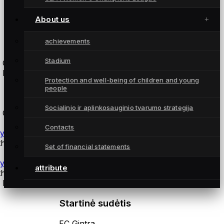
About us
achievements
Atsarginės žaidėjos
Stadium
 Gintra
 Hegelmann
Protection and well-being of children and young
people
coaches
Socialinio ir aplinkosauginio tvarumo strategija
 Gintra
Contacts
ysical training coach Andrius Daškus
thuania
Set of financial statements
ysiotherapist Martynas Norvilas
attribute
thuania
 Hegelmann
Startinė sudėtis
FC Gintra