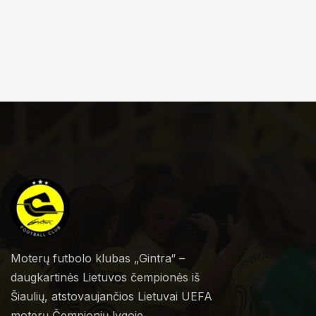
Moterų futbolo klubas „Gintra“ –
daugkartinės Lietuvos čempionės iš
Šiaulių, atstovaujančios Lietuvai UEFA
moterų Čempionių lygoje.