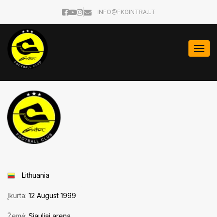
INFO@FKGINTRA.LT
Togg
navi
Lithuania
Įkurta:
12 August 1999
Žemė:
Siauliai arena