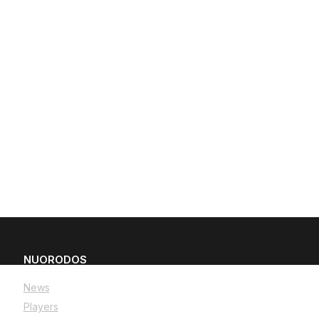
NUORODOS
News
Players