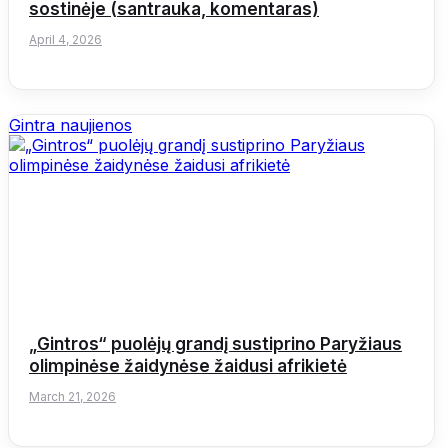
sostinėje (santrauka, komentaras)
April 4, 2026
Gintra naujienos
„Gintros“ puolėjų grandį sustiprino Paryžiaus
olimpinėse žaidynėse žaidusi afrikietė
March 21, 2026