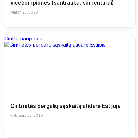
vicečempiones (santrauka, komentarai)
March 22, 2026
Gintra naujienos
Gintrietės pergalių sąskaitą atidarė Estijoje
February 22, 2026