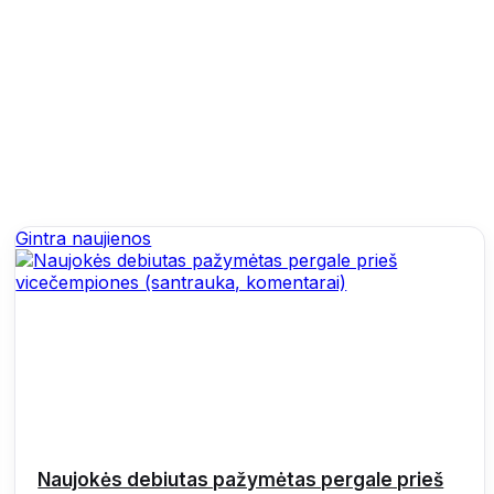
Gintra naujienos
Naujokės debiutas pažymėtas pergale prieš