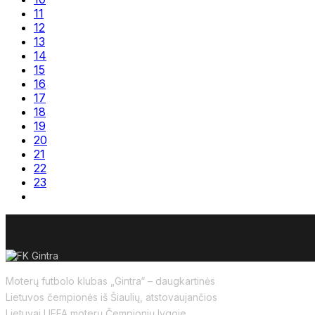
11
12
13
14
15
16
17
18
19
20
21
22
23
Moterų futbolo klubas „Gintra“ – daugkartinės
Lietuvos čempionės iš Šiaulių, atstovaujančios
Lietuvai UEFA moterų Čempionių lygoje.