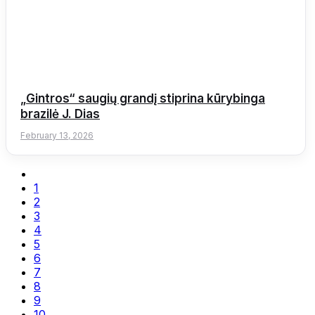
„Gintros“ saugių grandį stiprina kūrybinga
brazilė J. Dias
February 13, 2026
1
2
3
4
5
6
7
8
9
10