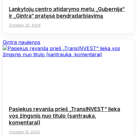
Lankytojų centro atidarymo metu „Gubernija“
ir „Gintra“ pratęsė bendradarbiavimą
October 30, 2024
Gintra naujienos
Pasiekus revanšą prieš „TransINVEST“ lieka
vos žingsnis nuo titulo (santrauka,
komentarai)
October 19, 2024