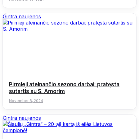
Gintra naujienos
Pirmieji ateinančio sezono darbai: pratęsta
sutartis su S. Amorim
November 8, 2024
Gintra naujienos