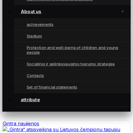
Tęstinis projektas „Galime daugiau“ vienija
organizacijas ir įkvepia naujiems atradimams
About us
December 11, 2024
achievements
Gintra naujienos
Stadium
Protection and well-being of children and young
people
Socialinio ir aplinkosauginio tvarumo strategija
Contacts
Set of financial statements
L. Kubiliūtė toliau vilkės „Gintros“ marškinėlius
attribute
November 18, 2024
Gintra naujienos