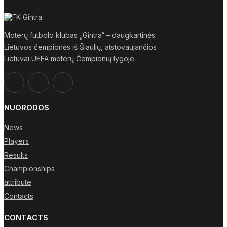
Moterų futbolo klubas „Gintra“ – daugkartinės
Lietuvos čempionės iš Šiaulių, atstovaujančios
Lietuvai UEFA moterų Čempionių lygoje.
NUORODOS
News
Players
Results
Championships
attribute
Contacts
CONTACTS