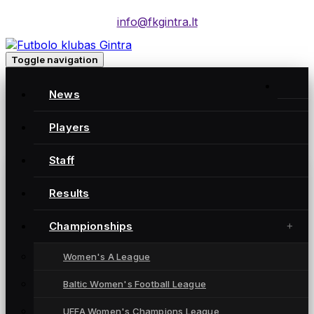
info@fkgintra.lt
Toggle navigation
Home
/
News
Posts
Gintra naujienos
Players
Staff
Gintra naujienos
Results
Championships
Women's A League
Baltic Women's Football League
UEFA Women's Champions League