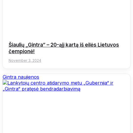
Šiaulių „Gintra“ – 20-ąjį kartą iš eilės Lietuvos
čempionė!
November 3, 2024
Gintra naujienos