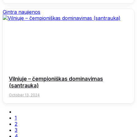
Gintra naujienos
Vilniuje – čempioniškas dominavimas
(santrauka)
October 13, 2024
1
2
3
4