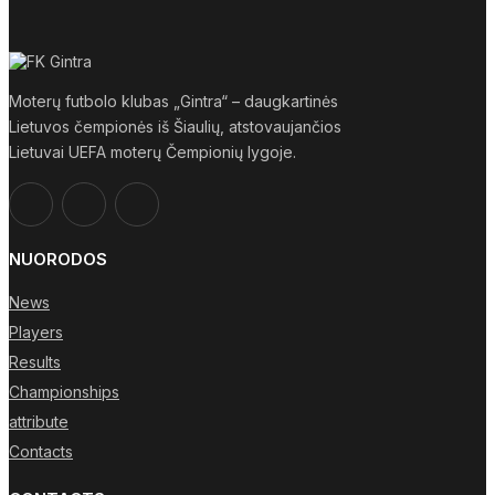
Moterų futbolo klubas „Gintra“ – daugkartinės
Lietuvos čempionės iš Šiaulių, atstovaujančios
Lietuvai UEFA moterų Čempionių lygoje.
NUORODOS
News
Players
Results
Championships
attribute
Contacts