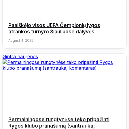
Paaiškėjo visos UEFA Čempionių lygos
atrankos turnyro Šiauliuose dalyvės
August 4, 2025
Gintra naujienos
Permainingose rungtynėse teko pripažinti
Rygos klubo pranašumą (santrauka,