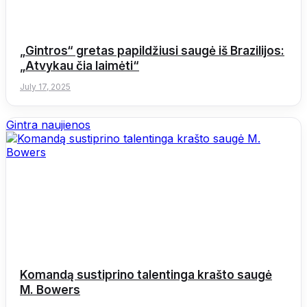
„Gintros“ gretas papildžiusi saugė iš Brazilijos:
„Atvykau čia laimėti“
July 17, 2025
Gintra naujienos
Komandą sustiprino talentinga krašto saugė
M. Bowers