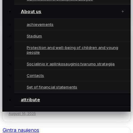
Keturios komandos, vienas tikslas: Šiauliai
taps UEFA moterų Čempionių lygos sostine
About us
August 21, 2025
achievements
Gintra naujienos
Stadium
Protection and well-being of children and young
people
Socialinio ir aplinkosauginio tvarumo strategija
Contacts
Set of financial statements
Gintietės įsirašė labai svarbią pergalę A lygoje
attribute
(santrauka, komentaras)
August 16, 2025
Gintra naujienos