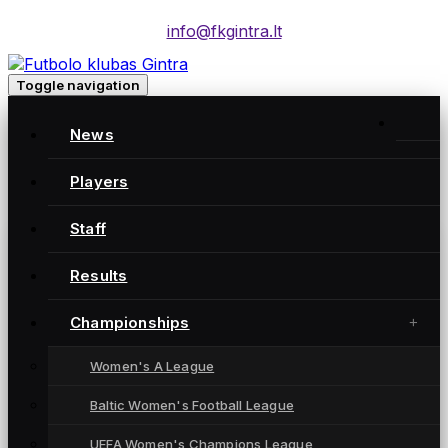
info@fkgintra.lt
Toggle navigation
Home
/
News
Posts
Gintra naujienos
Players
Staff
Gintra naujienos
Results
Championships
Women's A League
Baltic Women's Football League
UEFA Women's Champions League