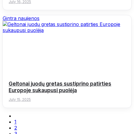
July 16, 2025
Gintra naujienos
Geltonai juodų gretas sustiprino patirties
Europoje sukaupusi puolėja
July 15, 2025
1
2
3