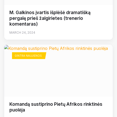
M. Galkinos įvartis išplėšė dramatišką
pergalę prieš žalgirietes (trenerio
komentaras)
MARCH 24, 2024
GINTRA NAUJIENOS
Komandą sustiprino Pietų Afrikos rinktinės
puolėja