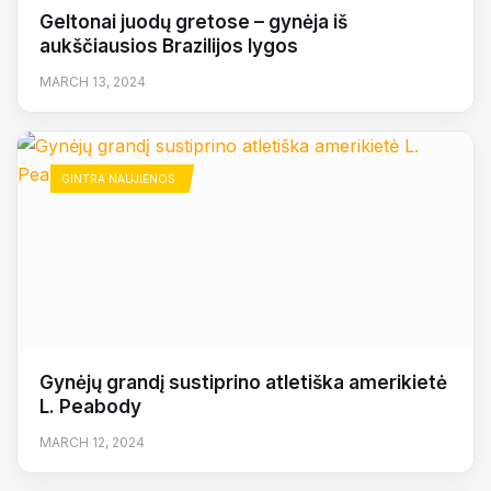
Geltonai juodų gretose – gynėja iš
aukščiausios Brazilijos lygos
MARCH 13, 2024
GINTRA NAUJIENOS
Gynėjų grandį sustiprino atletiška amerikietė
L. Peabody
MARCH 12, 2024