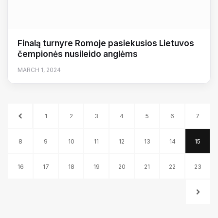
Finalą turnyre Romoje pasiekusios Lietuvos
čempionės nusileido anglėms
MARCH 1, 2024
1
2
3
4
5
6
7
8
9
10
11
12
13
14
15
16
17
18
19
20
21
22
23