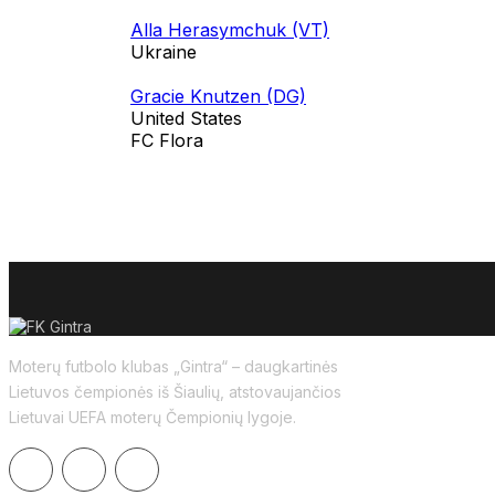
Alla Herasymchuk (VT)
Ukraine
Gracie Knutzen (DG)
United States
FC Flora
Moterų futbolo klubas „Gintra“ – daugkartinės
Lietuvos čempionės iš Šiaulių, atstovaujančios
Lietuvai UEFA moterų Čempionių lygoje.