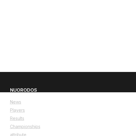
NUORODOS
News
Players
Results
Championships
attribute