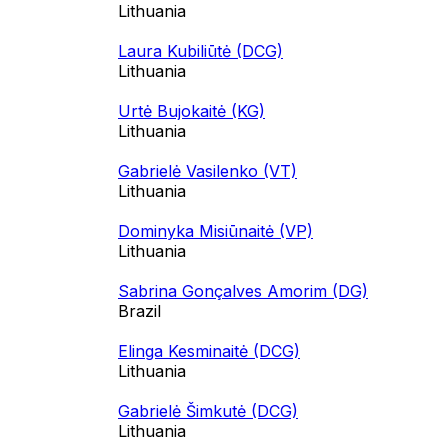
Lithuania
Laura Kubiliūtė (DCG)
Lithuania
Urtė Bujokaitė (KG)
Lithuania
Gabrielė Vasilenko (VT)
Lithuania
Dominyka Misiūnaitė (VP)
Lithuania
Sabrina Gonçalves Amorim (DG)
Brazil
Elinga Kesminaitė (DCG)
Lithuania
Gabrielė Šimkutė (DCG)
Lithuania