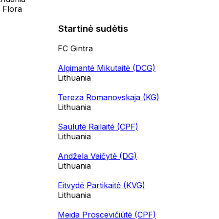
 Flora
Startinė sudėtis
FC Gintra
Algimantė Mikutaitė (DCG)
Lithuania
Tereza Romanovskaja (KG)
Lithuania
Saulutė Railaitė (CPF)
Lithuania
Andžela Vaičytė (DG)
Lithuania
Eitvydė Partikaitė (KVG)
Lithuania
Meida Proscevičiūtė (CPF)