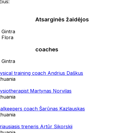
ius:
Atsarginės žaidėjos
 Gintra
 Flora
coaches
 Gintra
ysical training coach Andrius Daškus
thuania
ysiotherapist Martynas Norvilas
thuania
alkeepers coach Šarūnas Kazlauskas
thuania
riausiasis treneris Artūr Sikorskij
thuania